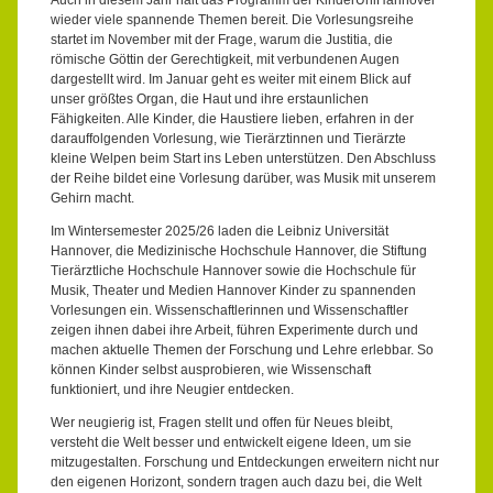
Auch in diesem Jahr hält das Programm der KinderUniHannover
wieder viele spannende Themen bereit. Die Vorlesungsreihe
startet im November mit der Frage, warum die Justitia, die
römische Göttin der Gerechtigkeit, mit verbundenen Augen
dargestellt wird. Im Januar geht es weiter mit einem Blick auf
unser größtes Organ, die Haut und ihre erstaunlichen
Fähigkeiten. Alle Kinder, die Haustiere lieben, erfahren in der
darauffolgenden Vorlesung, wie Tierärztinnen und Tierärzte
kleine Welpen beim Start ins Leben unterstützen. Den Abschluss
der Reihe bildet eine Vorlesung darüber, was Musik mit unserem
Gehirn macht.
Im Wintersemester 2025/26 laden die Leibniz Universität
Hannover, die Medizinische Hochschule Hannover, die Stiftung
Tierärztliche Hochschule Hannover sowie die Hochschule für
Musik, Theater und Medien Hannover Kinder zu spannenden
Vorlesungen ein. Wissenschaftlerinnen und Wissenschaftler
zeigen ihnen dabei ihre Arbeit, führen Experimente durch und
machen aktuelle Themen der Forschung und Lehre erlebbar. So
können Kinder selbst ausprobieren, wie Wissenschaft
funktioniert, und ihre Neugier entdecken.
Wer neugierig ist, Fragen stellt und offen für Neues bleibt,
versteht die Welt besser und entwickelt eigene Ideen, um sie
mitzugestalten. Forschung und Entdeckungen erweitern nicht nur
den eigenen Horizont, sondern tragen auch dazu bei, die Welt